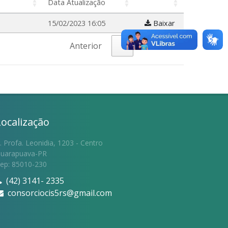
Data Atualização
15/02/2023 16:05
Baixar
Anterior
1
Próximo
Localização
. Profa. Leonidia, 1203 - Centro
uarapuava-PR
ep: 85010-230
(42) 3141- 2335
consorciocis5rs@gmail.com