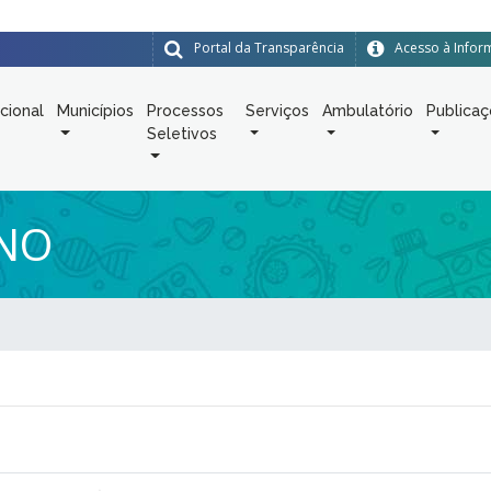
Portal da Transparência
Acesso à Info
ucional
Municípios
Processos
Serviços
Ambulatório
Publica
Seletivos
NO