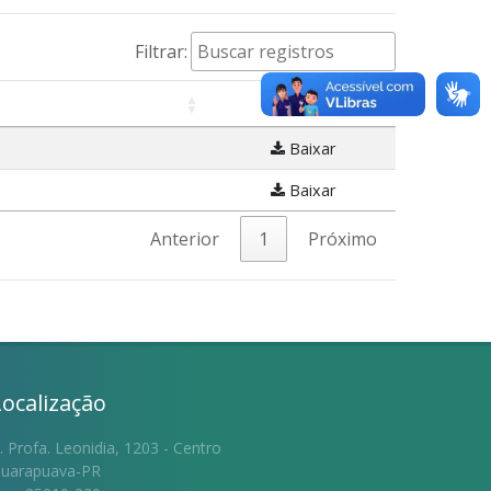
Filtrar:
Baixar
Baixar
Anterior
1
Próximo
Localização
. Profa. Leonidia, 1203 - Centro
uarapuava-PR