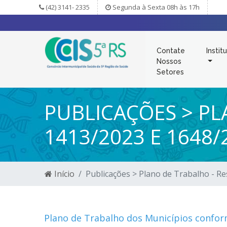
(42) 3141- 2335
Segunda à Sexta 08h às 17h
Contate
Instit
Nossos
Setores
PUBLICAÇÕES > PL
1413/2023 E 1648/
Início
Publicações > Plano de Trabalho - R
Plano de Trabalho dos Municípios confor