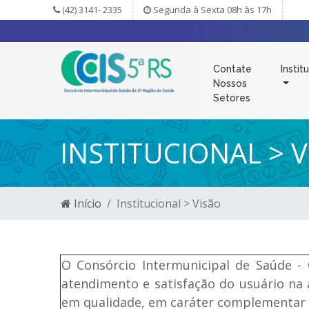
(42) 3141- 2335
Segunda à Sexta 08h às 17h
Contate
Instit
Nossos
Setores
INSTITUCIONAL > 
Início
Institucional > Visão
O Consórcio Intermunicipal de Saúde - 
atendimento e satisfação do usuário na 
em qualidade, em caráter complementar 