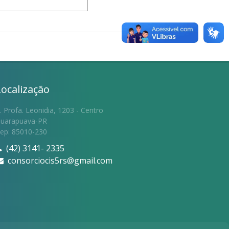
Localização
. Profa. Leonidia, 1203 - Centro
uarapuava-PR
ep: 85010-230
(42) 3141- 2335
consorciocis5rs@gmail.com