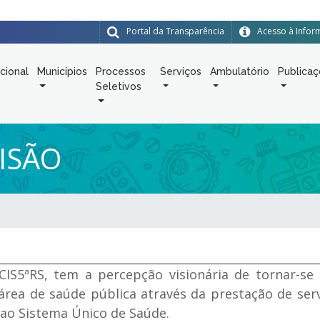
Portal da Transparência
Acesso à Info
ucional
Municípios
Processos
Serviços
Ambulatório
Publica
Seletivos
VISÃO
CIS5ªRS, tem a percepção visionária de tornar-s
área de saúde pública através da prestação de serv
ao Sistema Único de Saúde.