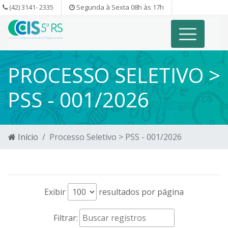
(42) 3141- 2335
Segunda à Sexta 08h às 17h
PROCESSO SELETIVO >
PSS - 001/2026
Início
Processo Seletivo > PSS - 001/2026
Exibir
resultados por página
Filtrar: