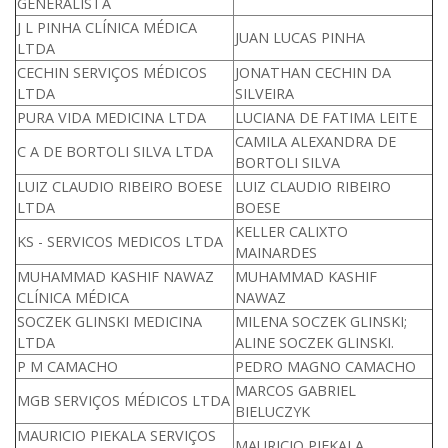
GENERALISTA
J L PINHA CLÍNICA MÉDICA
JUAN LUCAS PINHA
LTDA
CECHIN SERVIÇOS MÉDICOS
JONATHAN CECHIN DA
LTDA
SILVEIRA
PURA VIDA MEDICINA LTDA
LUCIANA DE FATIMA LEITE
CAMILA ALEXANDRA DE
C A DE BORTOLI SILVA LTDA
BORTOLI SILVA
LUIZ CLAUDIO RIBEIRO BOESE
LUIZ CLAUDIO RIBEIRO
LTDA
BOESE
KELLER CALIXTO
KS - SERVICOS MEDICOS LTDA
MAINARDES
MUHAMMAD KASHIF NAWAZ
MUHAMMAD KASHIF
CLÍNICA MÉDICA
NAWAZ
SOCZEK GLINSKI MEDICINA
MILENA SOCZEK GLINSKI;
LTDA
ALINE SOCZEK GLINSKI.
P M CAMACHO
PEDRO MAGNO CAMACHO
MARCOS GABRIEL
MGB SERVIÇOS MÉDICOS LTDA
BIELUCZYK
MAURICIO PIEKALA SERVIÇOS
MAURICIO PIEKALA