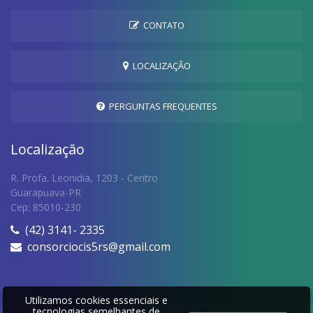
CONTATO
LOCALIZAÇÃO
PERGUNTAS FREQUENTES
Localização
R. Profa. Leonidia, 1203 - Centro
Guarapuava-PR
Cep: 85010-230
(42) 3141- 2335
consorciocis5rs@gmail.com
Utilizamos cookies essenciais e
tecnologias semelhantes de