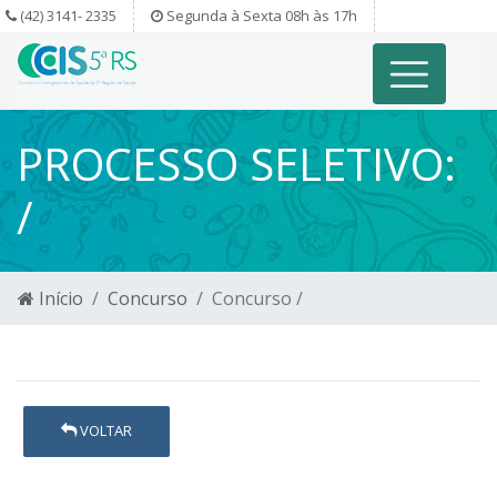
(42) 3141- 2335
Segunda à Sexta 08h às 17h
PROCESSO SELETIVO:
/
Início
Concurso
Concurso /
VOLTAR