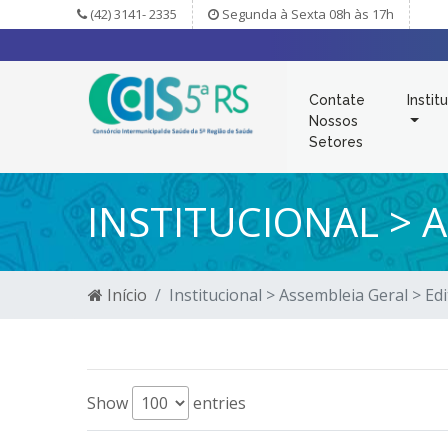
(42) 3141- 2335
Segunda à Sexta 08h às 17h
Contate
Instit
Nossos
Setores
INSTITUCIONAL > A
Início
Institucional > Assembleia Geral > Edi
Show
entries